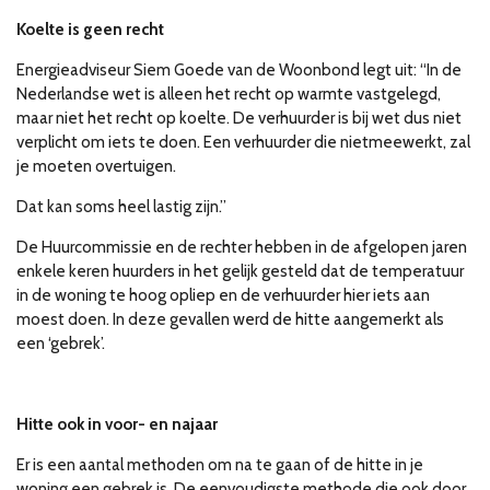
Koelte is geen recht
Energieadviseur Siem Goede van de Woonbond legt uit: “In de
Nederlandse wet is alleen het recht op warmte vastgelegd,
maar niet het recht op koelte. De verhuurder is bij wet dus niet
verplicht om iets te doen. Een verhuurder die nietmeewerkt, zal
je moeten overtuigen.
Dat kan soms heel lastig zijn.”
De Huurcommissie en de rechter hebben in de afgelopen jaren
enkele keren huurders in het gelijk gesteld dat de temperatuur
in de woning te hoog opliep en de verhuurder hier iets aan
moest doen. In deze gevallen werd de hitte aangemerkt als
een ‘gebrek’.
Hitte ook in voor- en najaar
Er is een aantal methoden om na te gaan of de hitte in je
woning een gebrek is. De eenvoudigste methode die ook door