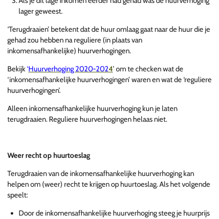
Als je dit lage inkomen eerder had gehad was de huurverhoging
lager geweest.
‘Terugdraaien’ betekent dat de huur omlaag gaat naar de huur die je
gehad zou hebben na reguliere (in plaats van
inkomensafhankelijke) huurverhogingen.
Bekijk
‘
Huurverhoging 2020-202
4
’ om te checken wat de
‘inkomensafhankelijke huurverhogingen’ waren en wat de ‘reguliere
huurverhogingen’.
Alleen inkomensafhankelijke huurverhoging kun je laten
terugdraaien. Reguliere huurverhogingen helaas niet.
Weer recht op huurtoeslag
Terugdraaien van de inkomensafhankelijke huurverhoging kan
helpen om (weer) recht te krijgen op huurtoeslag. Als het volgende
speelt:
Door de inkomensafhankelijke huurverhoging steeg je huurprijs