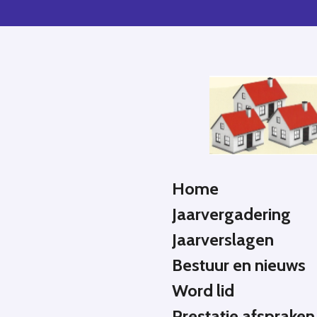
Ga
direct
naar
de
hoofdinhoud
Home
Jaarvergadering
Jaarverslagen
Bestuur en nieuws
Word lid
Prestatie afspraken