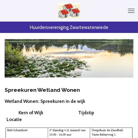
Ga
direct
naar
de
Huurdersvereniging Zwartewaterwiede
hoofdinhoud
Spreekuren Wetland Wonen
Wetland Wonen: Spreekuren in de wijk
Kern of Wijk Tijdstip
Locatie