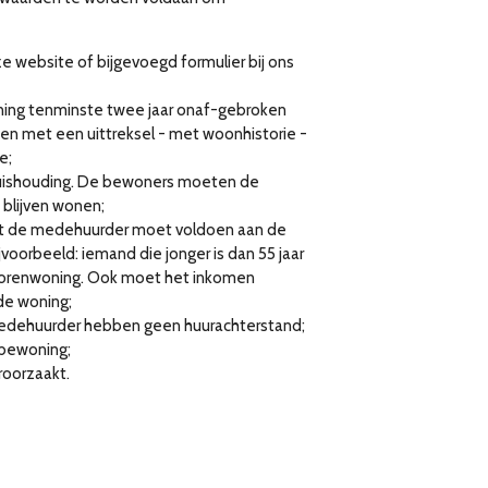
e website of bijgevoegd formulier bij ons
ing tenminste twee jaar onaf-gebroken
onen met een uittreksel - met woonhistorie -
e;
uishouding. De bewoners moeten de
blijven wonen;
dat de medehuurder moet voldoen aan de
voorbeeld: iemand die jonger is dan 55 jaar
iorenwoning. Ook moet het inkomen
de woning;
edehuurder hebben geen huurachterstand;
bewoning;
roorzaakt.