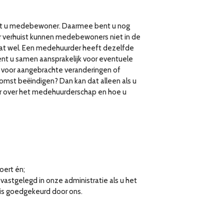
t u medebewoner. Daarmee bent u nog
verhuist kunnen medebewoners niet in de
at wel. Een medehuurder heeft dezelfde
ent u samen aansprakelijk voor eventuele
d voor aangebrachte veranderingen of
omst beëindigen? Dan kan dat alleen als u
er over het medehuurderschap en hoe u
oert én;
vastgelegd in onze administratie als u het
s goedgekeurd door ons.