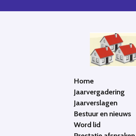
Ga
direct
naar
de
hoofdinhoud
Home
Jaarvergadering
Jaarverslagen
Bestuur en nieuws
Word lid
Prestatie afspraken