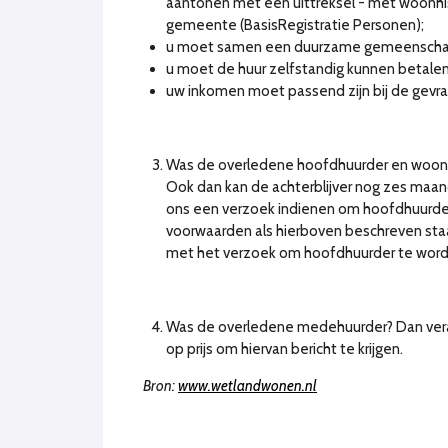
aantonen met een uittreksel - met woonhist
gemeente (BasisRegistratie Personen);
u moet samen een duurzame gemeenschapp
u moet de huur zelfstandig kunnen betalen
uw inkomen moet passend zijn bij de gevraa
Was de overledene hoofdhuurder en woonde
Ook dan kan de achterblijver nog zes maand
ons een verzoek indienen om hoofdhuurder
voorwaarden als hierboven beschreven staa
met het verzoek om hoofdhuurder te word
Was de overledene medehuurder? Dan verand
op prijs om hiervan bericht te krijgen.
Bron:
www.wetlandwonen.nl