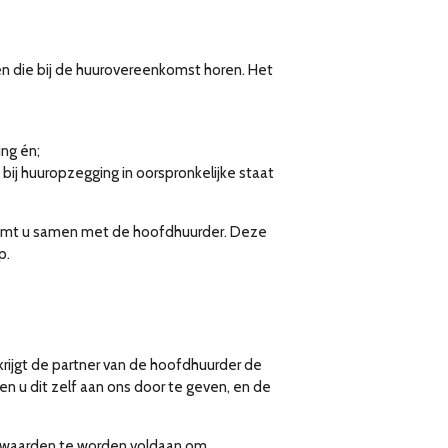
en die bij de huurovereenkomst horen. Het
ng én;
ij huuropzegging in oorspronkelijke staat
emt u samen met de hoofdhuurder. Deze
p.
 krijgt de partner van de hoofdhuurder de
n u dit zelf aan ons door te geven, en de
orwaarden te worden voldaan om