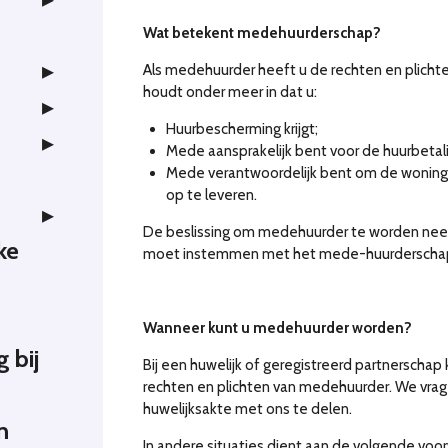
Wat betekent medehuurderschap?
Als medehuurder heeft u de rechten en plicht
houdt onder meer in dat u:
Huurbescherming krijgt;
Mede aansprakelijk bent voor de huurbetali
Mede verantwoordelijk bent om de woning b
op te leveren.
De beslissing om medehuurder te worden ne
ke
moet instemmen met het mede-huurderscha
Wanneer kunt u medehuurder worden?
g bij
Bij een huwelijk of geregistreerd partnerschap
rechten en plichten van medehuurder. We vrage
huwelijksakte met ons te delen.
n
In andere situaties dient aan de volgende vo