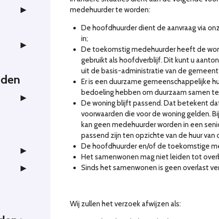
medehuurder te worden:
De hoofdhuurder dient de aanvraag via onz
in;
De toekomstig medehuurder heeft de won
gebruikt als hoofdverblijf. Dit kunt u aant
uit de basis-administratie van de gemeent
eden
Er is een duurzame gemeenschappelijke h
bedoeling hebben om duurzaam samen te 
De woning blijft passend. Dat betekent 
voorwaarden die voor de woning gelden. Bij
kan geen medehuurder worden in een sen
r
passend zijn ten opzichte van de huur van 
De hoofdhuurder en/of de toekomstige m
Het samenwonen mag niet leiden tot over
Sinds het samenwonen is geen overlast ve
Wij zullen het verzoek afwijzen als: